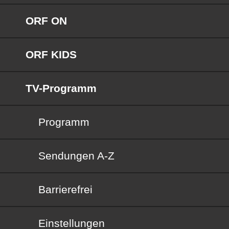
ORF ON
ORF KIDS
TV-Programm
Programm
Sendungen von A bis Z
Sendungen A-Z
Barrierefrei
Barrierefrei
Einstellungen