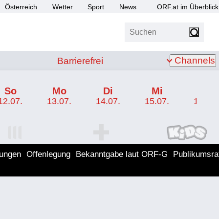
Österreich
Wetter
Sport
News
ORF.at im Überblick
Suchen
bis Z
Barrierefrei
Channels
Barrierefrei
So
Mo
Di
Mi
Do
12.07.
13.07.
14.07.
15.07.
16.07.
I Programm
ORF SPORT+ Programm
ORF KIDS Program
lungen
Offenlegung
Bekanntgabe laut ORF-G
Publikumsra