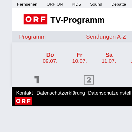
Fernsehen
ORF ON
KIDS
Sound
Debatte
TV-Programm
Sendungen von A 
Programm
Sendungen A-Z
TV-Programm ORF 2
Do
Fr
Sa
09.07.
10.07.
11.07.
ORF 1 Programm
ORF 2 Programm
ORF II
Kontakt
Datenschutzerklärung
Datenschutzeinstel