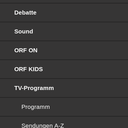
Debatte
Sound
ORF ON
ORF KIDS
TV-Programm
Programm
Sendungen von A bis Z
Sendungen A-Z