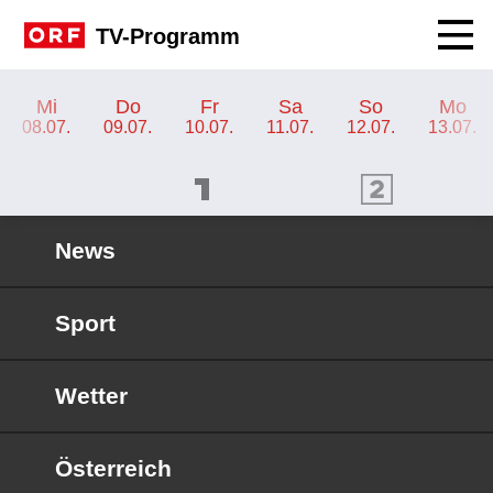
Navig
TV-Programm
TV-Programm ORF KIDS
Mi
Do
Fr
Sa
So
Mo
08.07.
09.07.
10.07.
11.07.
12.07.
13.07.
ORF 1 Programm
ORF 2 Programm
OR
News
Sport
Wetter
Österreich