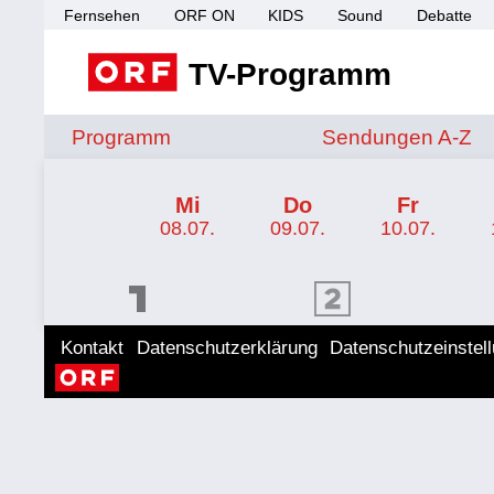
Fernsehen
ORF ON
KIDS
Sound
Debatte
TV-Programm
Sendungen von A 
Programm
Sendungen A-Z
TV-Programm ORF 2
Mi
Do
Fr
08.07.
09.07.
10.07.
ORF 1 Programm
ORF 2 Programm
ORF II
Kontakt
Datenschutzerklärung
Datenschutzeinstel