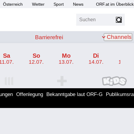
Österreich
Wetter
Sport
News
ORF.at im Überblick
Suchen
bis Z
Barrierefrei
Channels
Barrierefrei
Sa
So
Mo
Di
Mi
11.07.
12.07.
13.07.
14.07.
15.07.
I Programm
ORF SPORT+ Programm
ORF KIDS Program
lungen
Offenlegung
Bekanntgabe laut ORF-G
Publikumsra