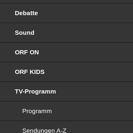
Debatte
Sound
ORF ON
ORF KIDS
TV-Programm
Programm
Sendungen von A bis Z
Sendungen A-Z