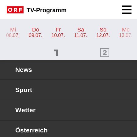
Navig
TV-Programm
TV-Programm ORF 1
Mi
Do
Fr
Sa
So
Mo
08.07.
09.07.
10.07.
11.07.
12.07.
13.07.
ORF 1 Programm
ORF 2 Programm
OR
News
Sport
Wetter
Österreich