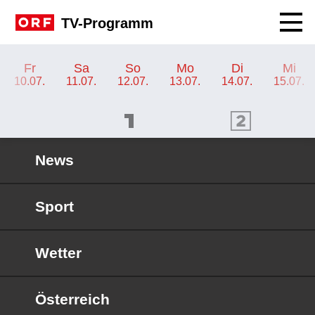
Navig
TV-Programm
TV-Programm ORF 2
Fr
Sa
So
Mo
Di
Mi
10.07.
11.07.
12.07.
13.07.
14.07.
15.07.
ORF 1 Programm
ORF 2 Programm
OR
News
Sport
Wetter
Österreich