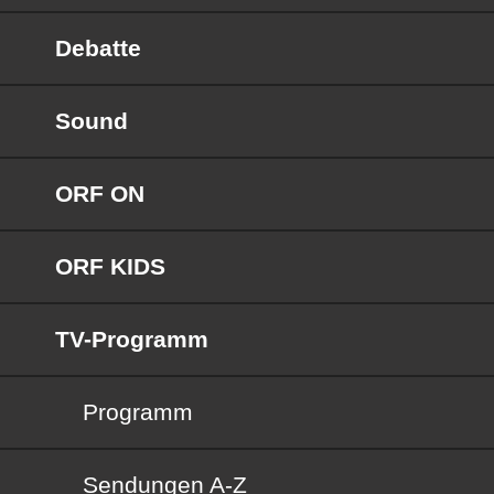
Debatte
Sound
ORF ON
ORF KIDS
TV-Programm
Programm
Sendungen von A bis Z
Sendungen A-Z