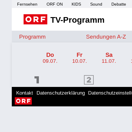
Fernsehen
ORF ON
KIDS
Sound
Debatte
TV-Programm
Sendungen von A 
Programm
Sendungen A-Z
TV-Programm ORF 1
Do
Fr
Sa
09.07.
10.07.
11.07.
ORF 1 Programm
ORF 2 Programm
ORF II
Kontakt
Datenschutzerklärung
Datenschutzeinstel