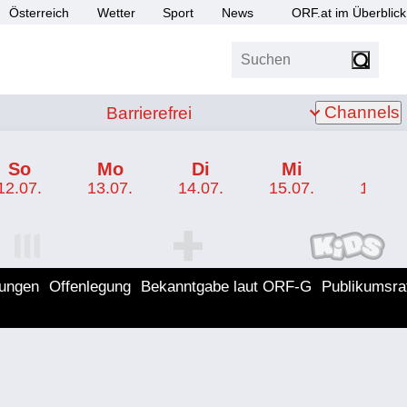
Österreich
Wetter
Sport
News
ORF.at im Überblick
Suchen
bis Z
Barrierefrei
Channels
Barrierefrei
So
Mo
Di
Mi
Do
12.07.
13.07.
14.07.
15.07.
16.07.
I Programm
ORF SPORT+ Programm
ORF KIDS Program
lungen
Offenlegung
Bekanntgabe laut ORF-G
Publikumsra