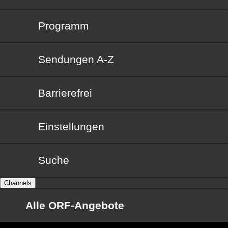
Programm
Sendungen von A bis Z
Sendungen A-Z
Barrierefrei
Barrierefrei
Einstellungen
Suche
Channels
Alle ORF-Angebote