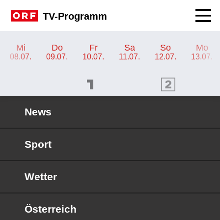
Navig
TV-Programm
TV-Programm ORF 1
Mi
Do
Fr
Sa
So
Mo
08.07.
09.07.
10.07.
11.07.
12.07.
13.07.
ORF 1 Programm
ORF 2 Programm
OR
News
Sport
Wetter
Österreich