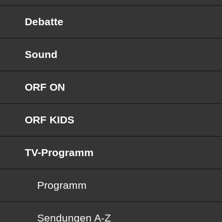
Debatte
Sound
ORF ON
ORF KIDS
TV-Programm
Programm
Sendungen von A bis Z
Sendungen A-Z