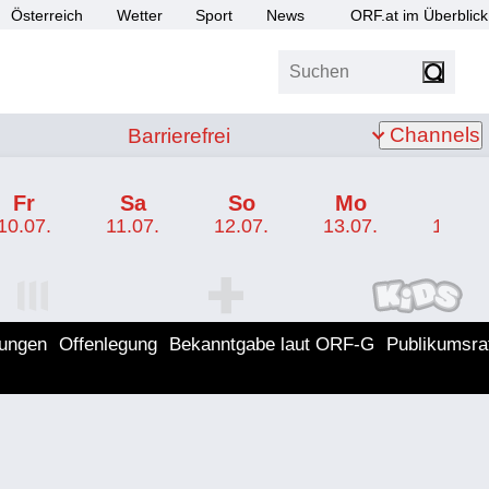
Österreich
Wetter
Sport
News
ORF.at im Überblick
Suchen
bis Z
Barrierefrei
Channels
Barrierefrei
Fr
Sa
So
Mo
Di
10.07.
11.07.
12.07.
13.07.
14.07.
I Programm
ORF SPORT+ Programm
ORF KIDS Program
lungen
Offenlegung
Bekanntgabe laut ORF-G
Publikumsra