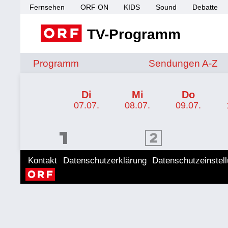
Fernsehen
ORF ON
KIDS
Sound
Debatte
TV-Programm
Sendungen von A 
Programm
Sendungen A-Z
TV-Programm ORF KIDS
Di
Mi
Do
07.07.
08.07.
09.07.
ORF 1 Programm
ORF 2 Programm
ORF II
Kontakt
Datenschutzerklärung
Datenschutzeinstel