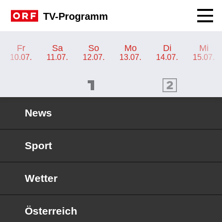
Navig
TV-Programm
TV-Programm ORF 1
Fr
Sa
So
Mo
Di
Mi
10.07.
11.07.
12.07.
13.07.
14.07.
15.07.
ORF 1 Programm
ORF 2 Programm
OR
News
Sport
Wetter
Österreich