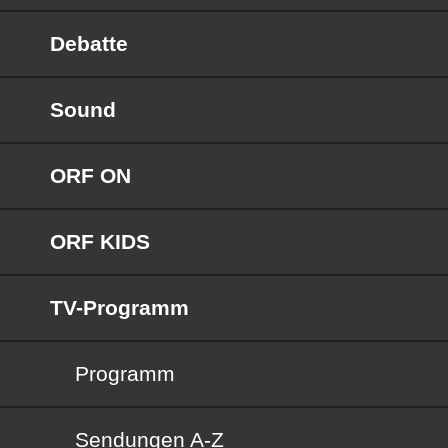
Debatte
Sound
ORF ON
ORF KIDS
TV-Programm
Programm
Sendungen von A bis Z
Sendungen A-Z