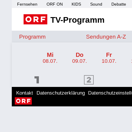
Fernsehen
ORF ON
KIDS
Sound
Debatte
TV-Programm
Sendungen von A 
Programm
Sendungen A-Z
TV-Programm ORF KIDS
Mi
Do
Fr
08.07.
09.07.
10.07.
ORF 1 Programm
ORF 2 Programm
ORF II
Kontakt
Datenschutzerklärung
Datenschutzeinstel