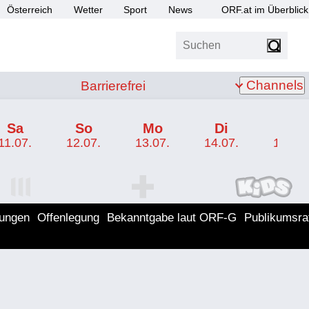
Österreich
Wetter
Sport
News
ORF.at im Überblick
Suchen
bis Z
Barrierefrei
Channels
Barrierefrei
Sa
So
Mo
Di
Mi
11.07.
12.07.
13.07.
14.07.
15.07.
I Programm
ORF SPORT+ Programm
ORF KIDS Program
lungen
Offenlegung
Bekanntgabe laut ORF-G
Publikumsra