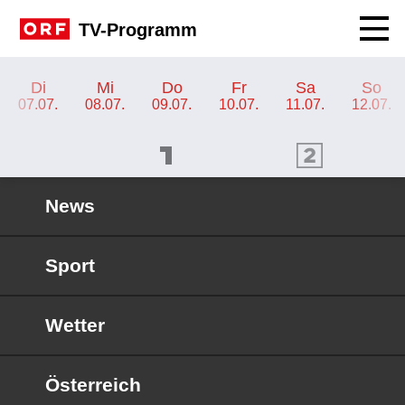
Navig
TV-Programm
TV-Programm ORF KIDS
Di
Mi
Do
Fr
Sa
So
07.07.
08.07.
09.07.
10.07.
11.07.
12.07.
ORF 1 Programm
ORF 2 Programm
OR
News
Sport
Wetter
Österreich