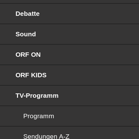
Debatte
Sound
ORF ON
ORF KIDS
TV-Programm
Programm
Sendungen von A bis Z
Sendungen A-Z