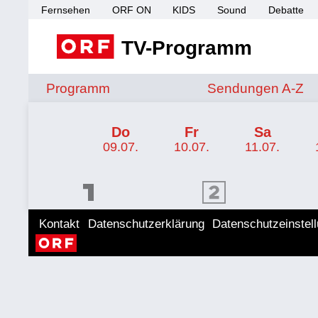
Fernsehen
ORF ON
KIDS
Sound
Debatte
TV-Programm
Sendungen von A 
Programm
Sendungen A-Z
TV-Programm ORF 2 Kärnten
Do
Fr
Sa
09.07.
10.07.
11.07.
ORF 1 Programm
ORF 2 Programm
ORF II
Kontakt
Datenschutzerklärung
Datenschutzeinstel