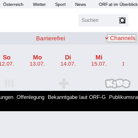
Österreich
Wetter
Sport
News
ORF.at im Überblick
Suchen
bis Z
Barrierefrei
Channels
Barrierefrei
So
Mo
Di
Mi
Do
12.07.
13.07.
14.07.
15.07.
16.07.
I Programm
ORF SPORT+ Programm
ORF KIDS Program
lungen
Offenlegung
Bekanntgabe laut ORF-G
Publikumsra