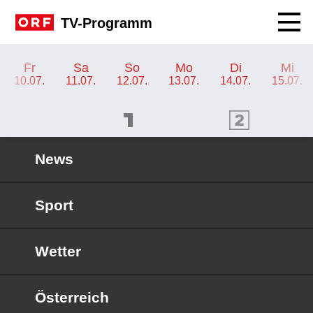
Navig
TV-Programm
TV-Programm ORF 2 Kärnten
Fr
Sa
So
Mo
Di
Mi
10.07.
11.07.
12.07.
13.07.
14.07.
15.07.
ORF 1 Programm
ORF 2 Programm
OR
News
Sport
Wetter
Österreich