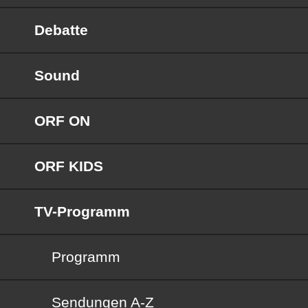
Debatte
Sound
ORF ON
ORF KIDS
TV-Programm
Programm
Sendungen von A bis Z
Sendungen A-Z