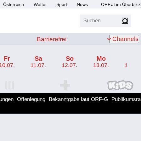
Österreich
Wetter
Sport
News
ORF.at im Überblick
Suchen
bis Z
Barrierefrei
Channels
Barrierefrei
Fr
Sa
So
Mo
Di
10.07.
11.07.
12.07.
13.07.
14.07.
I Programm
ORF SPORT+ Programm
ORF KIDS Program
lungen
Offenlegung
Bekanntgabe laut ORF-G
Publikumsra