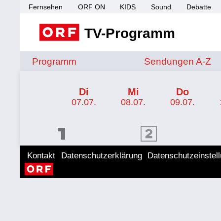
Fernsehen
ORF ON
KIDS
Sound
Debatte
TV-Programm
Sendungen von A 
Programm
Sendungen A-Z
TV-Programm ORF 2 Burgenland
Di
Mi
Do
07.07.
08.07.
09.07.
ORF 1 Programm
ORF 2 Programm
ORF II
Kontakt
Datenschutzerklärung
Datenschutzeinstel