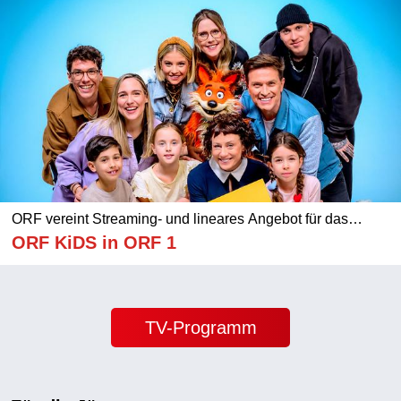
ORF vereint Streaming- und lineares Angebot für das
jüngste Publikum
ORF KiDS in ORF 1
TV-Programm