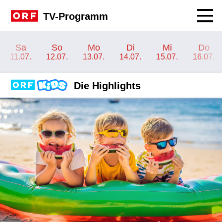
Navig
TV-Programm
Channel-Frontpage ORF KIDS
Sa
So
Mo
Di
Mi
Do
11.07.
12.07.
13.07.
14.07.
15.07.
16.07.
Die Highlights