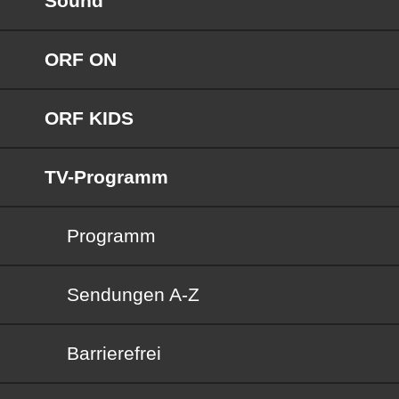
Sound
ORF ON
ORF KIDS
TV-Programm
Programm
Sendungen von A bis Z
Sendungen A-Z
Barrierefrei
Barrierefrei