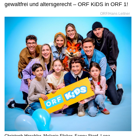
gewaltfrei und altersgerecht – ORF KiDS in ORF 1!
ORF/Hans Leitner
Christoph Hirschler, Melanie Flicker, Fanny Stapf, Lena