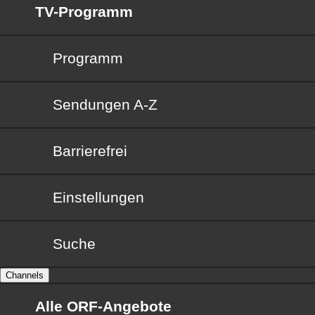
TV-Programm
Programm
Sendungen von A bis Z
Sendungen A-Z
Barrierefrei
Barrierefrei
Einstellungen
Suche
Channels
Alle ORF-Angebote