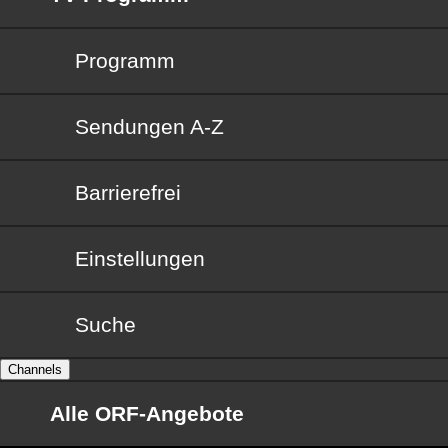
Programm
Sendungen von A bis Z
Sendungen A-Z
Barrierefrei
Barrierefrei
Einstellungen
Suche
Channels
Alle ORF-Angebote