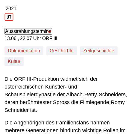
2021
Produktionsjahr: 2021
Ausstrahlungstermine
13. Juni, 22:07 Uhr in ORF III
13.06., 22:07 Uhr ORF III
Dokumentation
Geschichte
Zeitgeschichte
Kultur
Die ORF III-Produktion widmet sich der
österreichischen Künstler- und
Schauspielerdynastie der Albach-Retty-Schneiders,
deren berühmtester Spross die Filmlegende Romy
Schneider ist.
Die Angehörigen des Familienclans nahmen
mehrere Generationen hindurch wichtige Rollen im