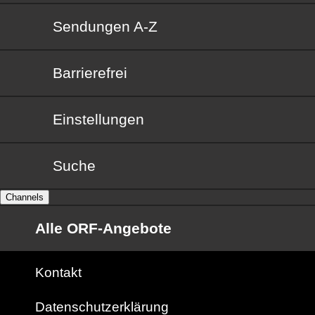
Sendungen von A bis Z
Sendungen A-Z
Barrierefrei
Barrierefrei
Einstellungen
Suche
Channels
Alle ORF-Angebote
Kontakt
Datenschutzerklärung