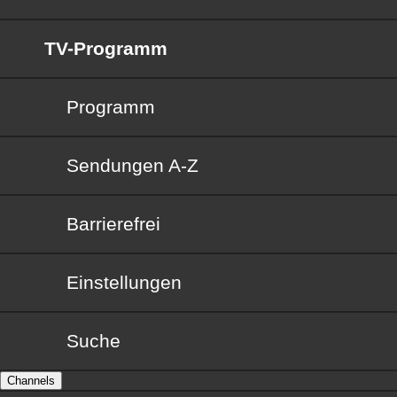
TV-Programm
Programm
Sendungen von A bis Z
Sendungen A-Z
Barrierefrei
Barrierefrei
Einstellungen
Suche
Channels