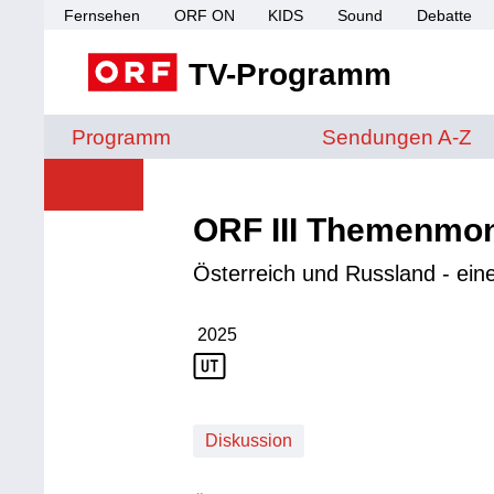
Fernsehen
ORF ON
KIDS
Sound
Debatte
TV-Programm
Sendungen von A 
Programm
Sendungen A-Z
ORF III Themenmont
Österreich und Russland - ein
2025
Produktionsjahr: 2025
Diskussion