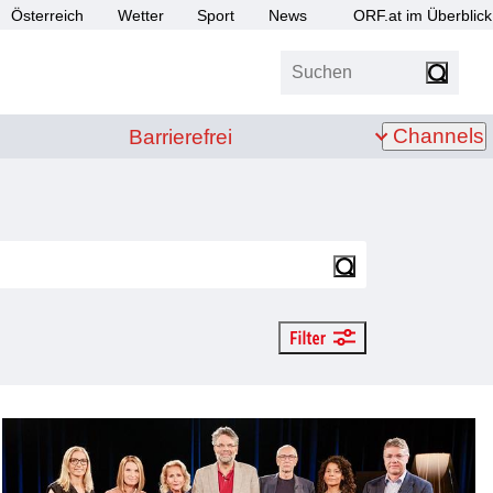
Österreich
Wetter
Sport
News
ORF.at im Überblick
Suchen
bis Z
Barrierefrei
Channels
Barrierefrei
Suchen
Filter anzeigen