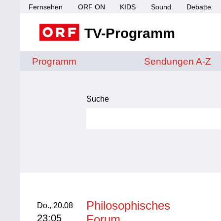
Fernsehen
ORF ON
KIDS
Sound
Debatte
TV-Programm
Sendungen von A 
Programm
Sendungen A-Z
Suche
Suche
Philosophisches
Donnerstag, 20. August
Do., 20.08
23:05
Forum