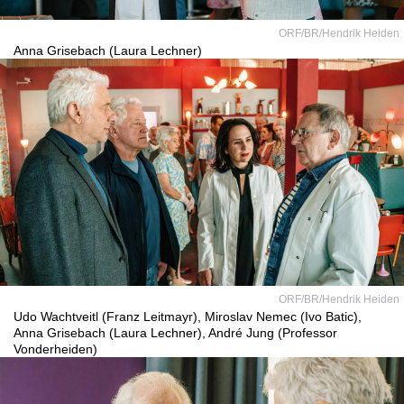
ORF/BR/Hendrik Heiden
Anna Grisebach (Laura Lechner)
ORF/BR/Hendrik Heiden
Udo Wachtveitl (Franz Leitmayr), Miroslav Nemec (Ivo Batic),
Anna Grisebach (Laura Lechner), André Jung (Professor
Vonderheiden)