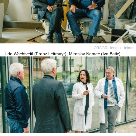
ORF/BR/Hendrik Heiden
Udo Wachtveitl (Franz Leitmayr), Miroslav Nemec (Ivo Batic)