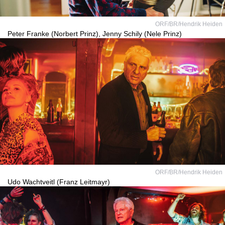
ORF/BR/Hendrik Heiden
Peter Franke (Norbert Prinz), Jenny Schily (Nele Prinz)
ORF/BR/Hendrik Heiden
Udo Wachtveitl (Franz Leitmayr)