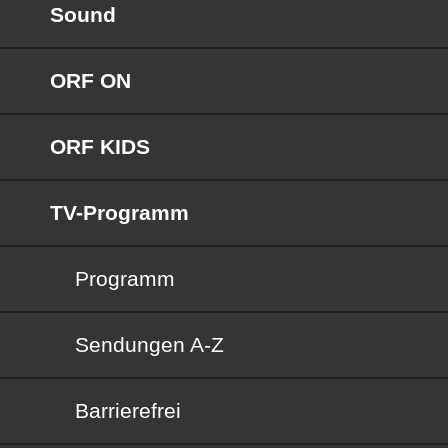
Sound
ORF ON
ORF KIDS
TV-Programm
Programm
Sendungen von A bis Z
Sendungen A-Z
Barrierefrei
Barrierefrei