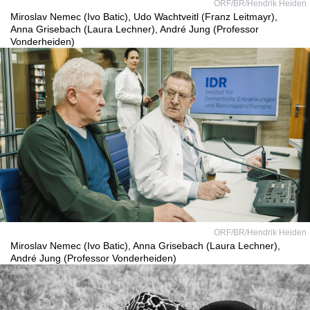
ORF/BR/Hendrik Heiden
Miroslav Nemec (Ivo Batic), Udo Wachtveitl (Franz Leitmayr),
Anna Grisebach (Laura Lechner), André Jung (Professor
Vonderheiden)
ORF/BR/Hendrik Heiden
Miroslav Nemec (Ivo Batic), Anna Grisebach (Laura Lechner),
André Jung (Professor Vonderheiden)