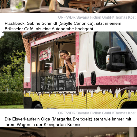
ORF/WDR/Bavaria Fiction GmbH/Thomas Kost
Flashback: Sabine Schmidt (Sibylle Canonica), sitzt in einem
Brüsseler Café, als eine Autobombe hochgeht.
ORF/WDR/Bavaria Fiction GmbH/Thomas Kost
Die Eisverkäuferin Olga (Margarita Breitkreiz) steht wie immer mit
ihrem Wagen in der Kleingarten-Kolonie.