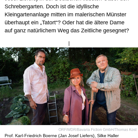
Schrebergarten. Doch ist die idyllische
Kleingartenanlage mitten im malerischen Münster
überhaupt ein „Tatort“? Oder hat die ältere Dame
auf ganz natürlichem Weg das Zeitliche gesegnet?
Bild
von
ORF/WDR/Bavaria Fiction GmbH/Thomas Kost
Prof. Karl-Friedrich Boerne (Jan Josef Liefers), Silke Haller