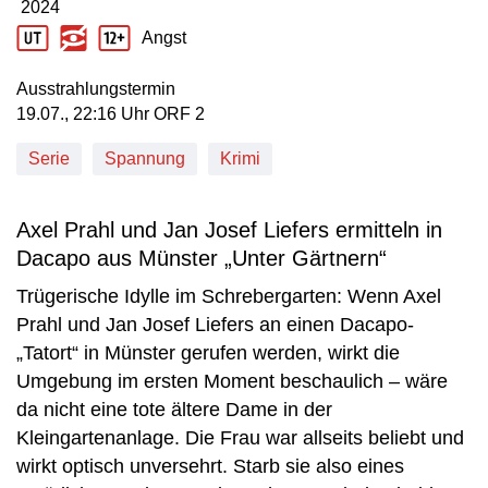
2024
Produktionsjahr: 2024
Angst
Jugendschutz Beschreibung: Angst
Ausstrahlungstermin
19. Juli, 22:16 Uhr in ORF 2
19.07., 22:16 Uhr ORF 2
Serie
Spannung
Krimi
Axel Prahl und Jan Josef Liefers ermitteln in
Dacapo aus Münster „Unter Gärtnern“
Trügerische Idylle im Schrebergarten: Wenn Axel
Prahl und Jan Josef Liefers an einen Dacapo-
„Tatort“ in Münster gerufen werden, wirkt die
Umgebung im ersten Moment beschaulich – wäre
da nicht eine tote ältere Dame in der
Kleingartenanlage. Die Frau war allseits beliebt und
wirkt optisch unversehrt. Starb sie also eines