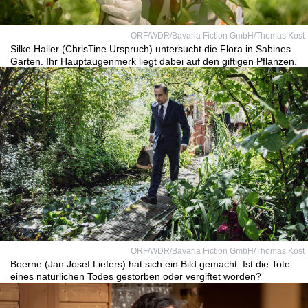
ORF/WDR/Bavaria Fiction GmbH/Thomas Kost
Silke Haller (ChrisTine Urspruch) untersucht die Flora in Sabines
Garten. Ihr Hauptaugenmerk liegt dabei auf den giftigen Pflanzen.
ORF/WDR/Bavaria Fiction GmbH/Thomas Kost
Boerne (Jan Josef Liefers) hat sich ein Bild gemacht. Ist die Tote
eines natürlichen Todes gestorben oder vergiftet worden?