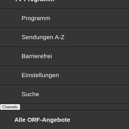
Programm
Sendungen von A bis Z
Sendungen A-Z
Barrierefrei
Barrierefrei
Einstellungen
Suche
Channels
Alle ORF-Angebote