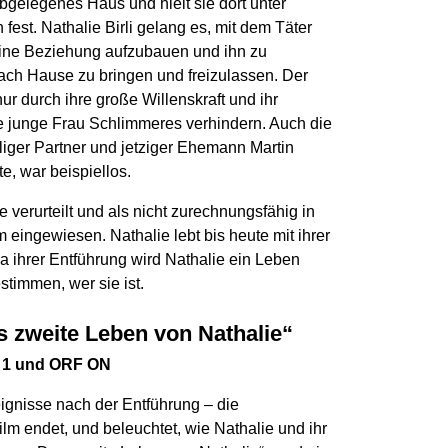
bgelegenes Haus und hielt sie dort unter
est. Nathalie Birli gelang es, mit dem Täter
eine Beziehung aufzubauen und ihn zu
ach Hause zu bringen und freizulassen. Der
ur durch ihre große Willenskraft und ihr
e junge Frau Schlimmeres verhindern. Auch die
iger Partner und jetziger Ehemann Martin
e, war beispiellos.
e verurteilt und als nicht zurechnungsfähig in
 eingewiesen. Nathalie lebt bis heute mit ihrer
a ihrer Entführung wird Nathalie ein Leben
stimmen, wer sie ist.
s zweite Leben von Nathalie“
F 1 und ORF ON
eignisse nach der Entführung – die
ilm endet, und beleuchtet, wie Nathalie und ihr