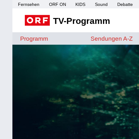
Fernsehen
ORF ON
KIDS
Sound
Debatte
TV-Programm
Sendungen von A 
Programm
Sendungen A-Z