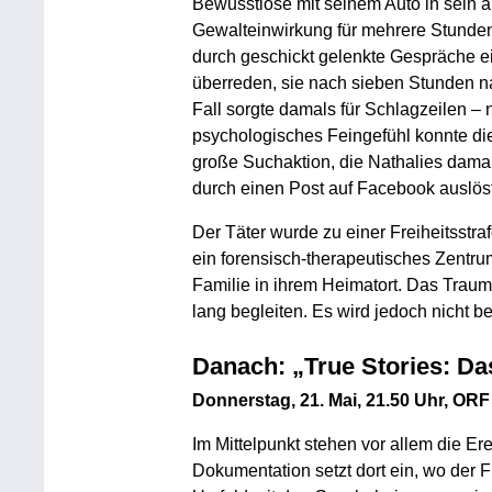
Bewusstlose mit seinem Auto in sein a
Gewalteinwirkung für mehrere Stunden f
durch geschickt gelenkte Gespräche 
überreden, sie nach sieben Stunden n
Fall sorgte damals für Schlagzeilen – n
psychologisches Feingefühl konnte di
große Suchaktion, die Nathalies damal
durch einen Post auf Facebook auslöst
Der Täter wurde zu einer Freiheitsstraf
ein forensisch-therapeutisches Zentrum
Familie in ihrem Heimatort. Das Traum
lang begleiten. Es wird jedoch nicht be
Danach: „True Stories: Da
Donnerstag, 21. Mai, 21.50 Uhr, OR
Im Mittelpunkt stehen vor allem die Er
Dokumentation setzt dort ein, wo der F