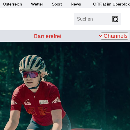
Österreich
Wetter
Sport
News
ORF.at im Überblick
Suchen
bis Z
Barrierefrei
Channels
Barrierefrei