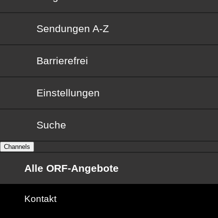
Sendungen von A bis Z
Sendungen A-Z
Barrierefrei
Barrierefrei
Einstellungen
Suche
Channels
Alle ORF-Angebote
Kontakt