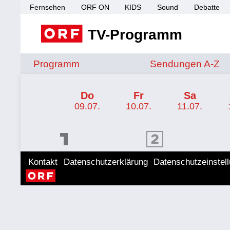
Fernsehen
ORF ON
KIDS
Sound
Debatte
TV-Programm
Sendungen von A 
Programm
Sendungen A-Z
TV-Programm ORF 2 Tirol
Do
Fr
Sa
09.07.
10.07.
11.07.
ORF 1 Programm
ORF 2 Programm
ORF II
Kontakt
Datenschutzerklärung
Datenschutzeinstel