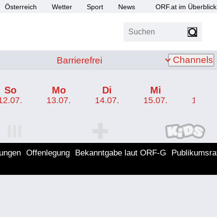
Österreich
Wetter
Sport
News
ORF.at im Überblick
Suchen
bis Z
Barrierefrei
Channels
Barrierefrei
So
Mo
Di
Mi
Do
12.07.
13.07.
14.07.
15.07.
16.07.
I Programm
ORF SPORT+ Programm
ORF KIDS Program
lungen
Offenlegung
Bekanntgabe laut ORF-G
Publikumsra