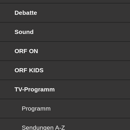
Debatte
Sound
ORF ON
ORF KIDS
TV-Programm
Programm
Sendungen von A bis Z
Sendungen A-Z