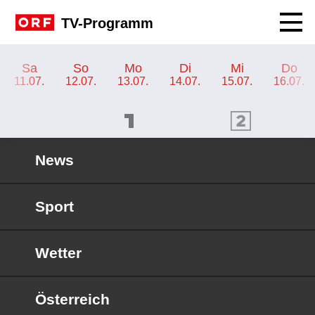
Navig
TV-Programm
TV-Programm ORF SPORT+
Sa
So
Mo
Di
Mi
Do
11.07.
12.07.
13.07.
14.07.
15.07.
16.07.
ORF 1 Programm
ORF 2 Programm
OR
News
Sport
Wetter
Österreich