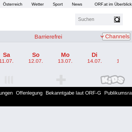
Österreich
Wetter
Sport
News
ORF.at im Überblick
Suchen
bis Z
Barrierefrei
Channels
Barrierefrei
Sa
So
Mo
Di
Mi
11.07.
12.07.
13.07.
14.07.
15.07.
I Programm
ORF SPORT+ Programm
ORF KIDS Program
lungen
Offenlegung
Bekanntgabe laut ORF-G
Publikumsra