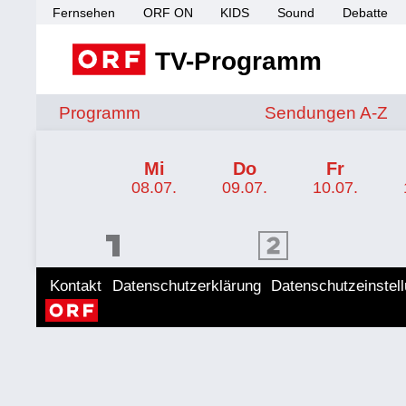
Fernsehen
ORF ON
KIDS
Sound
Debatte
TV-Programm
Sendungen von A 
Programm
Sendungen A-Z
TV-Programm ORF SPORT+
Mi
Do
Fr
08.07.
09.07.
10.07.
ORF 1 Programm
ORF 2 Programm
ORF II
Kontakt
Datenschutzerklärung
Datenschutzeinstel