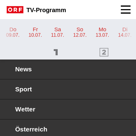
Navig
TV-Programm
TV-Programm ORF SPORT+
Do
Fr
Sa
So
Mo
Di
09.07.
10.07.
11.07.
12.07.
13.07.
14.07.
ORF 1 Programm
ORF 2 Programm
OR
News
Sport
Wetter
Österreich