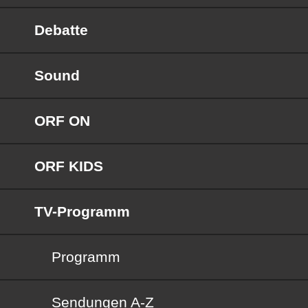
Debatte
Sound
ORF ON
ORF KIDS
TV-Programm
Programm
Sendungen von A bis Z
Sendungen A-Z