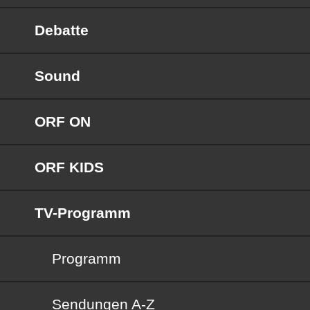
Debatte
Sound
ORF ON
ORF KIDS
TV-Programm
Programm
Sendungen von A bis Z
Sendungen A-Z