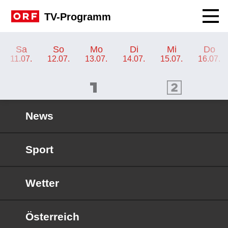
Navig
TV-Programm
TV-Programm ORF SPORT+
Sa
So
Mo
Di
Mi
Do
11.07.
12.07.
13.07.
14.07.
15.07.
16.07.
ORF 1 Programm
ORF 2 Programm
OR
News
Sport
Wetter
Österreich