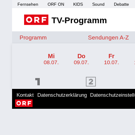
Fernsehen
ORF ON
KIDS
Sound
Debatte
TV-Programm
Sendungen von A 
Programm
Sendungen A-Z
TV-Programm ORF SPORT+
Mi
Do
Fr
08.07.
09.07.
10.07.
ORF 1 Programm
ORF 2 Programm
ORF II
Kontakt
Datenschutzerklärung
Datenschutzeinstel