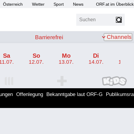
Österreich
Wetter
Sport
News
ORF.at im Überblick
Suchen
bis Z
Barrierefrei
Channels
Barrierefrei
Sa
So
Mo
Di
Mi
11.07.
12.07.
13.07.
14.07.
15.07.
I Programm
ORF SPORT+ Programm
ORF KIDS Program
lungen
Offenlegung
Bekanntgabe laut ORF-G
Publikumsra