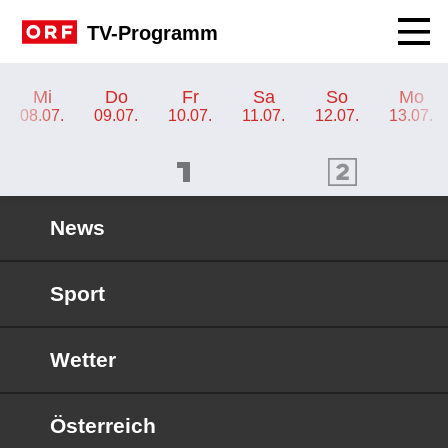
Navig
TV-Programm
TV-Programm ORF SPORT+
Mi
Do
Fr
Sa
So
Mo
08.07.
09.07.
10.07.
11.07.
12.07.
13.07.
ORF 1 Programm
ORF 2 Programm
OR
News
Sport
Wetter
Österreich