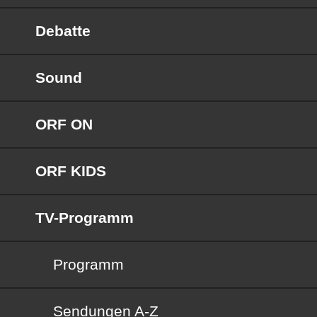
Debatte
Sound
ORF ON
ORF KIDS
TV-Programm
Programm
Sendungen von A bis Z
Sendungen A-Z