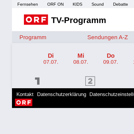
Fernsehen
ORF ON
KIDS
Sound
Debatte
TV-Programm
Sendungen von A 
Programm
Sendungen A-Z
TV-Programm ORF SPORT+
Di
Mi
Do
07.07.
08.07.
09.07.
ORF 1 Programm
ORF 2 Programm
ORF II
Kontakt
Datenschutzerklärung
Datenschutzeinstel