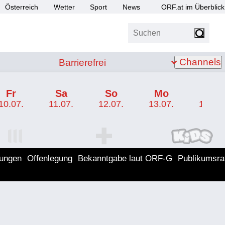
Österreich
Wetter
Sport
News
ORF.at im Überblick
Suchen
bis Z
Barrierefrei
Channels
Barrierefrei
Fr
Sa
So
Mo
Di
10.07.
11.07.
12.07.
13.07.
14.07.
I Programm
ORF SPORT+ Programm
ORF KIDS Program
lungen
Offenlegung
Bekanntgabe laut ORF-G
Publikumsra