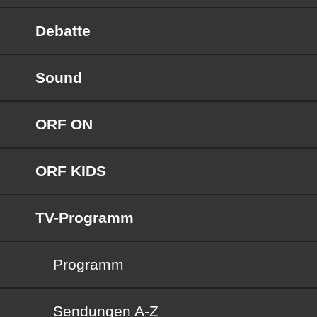
Debatte
Sound
ORF ON
ORF KIDS
TV-Programm
Programm
Sendungen von A bis Z
Sendungen A-Z