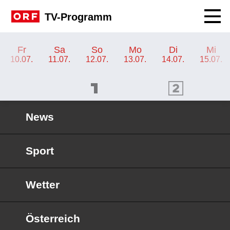
Navig
TV-Programm
TV-Programm ORF SPORT+
Fr
Sa
So
Mo
Di
Mi
10.07.
11.07.
12.07.
13.07.
14.07.
15.07.
ORF 1 Programm
ORF 2 Programm
OR
News
Sport
Wetter
Österreich