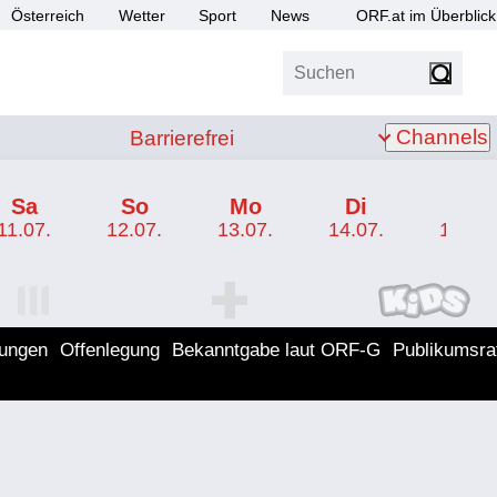
Österreich
Wetter
Sport
News
ORF.at im Überblick
Suchen
bis Z
Barrierefrei
Channels
Barrierefrei
Sa
So
Mo
Di
Mi
11.07.
12.07.
13.07.
14.07.
15.07.
I Programm
ORF SPORT+ Programm
ORF KIDS Program
lungen
Offenlegung
Bekanntgabe laut ORF-G
Publikumsra