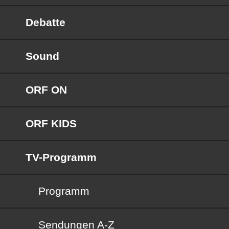
Debatte
Sound
ORF ON
ORF KIDS
TV-Programm
Programm
Sendungen von A bis Z
Sendungen A-Z