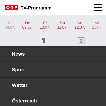
Navig
TV-Programm
TV-Programm ORF SPORT+
Mi
Do
Fr
Sa
So
Mo
08.07.
09.07.
10.07.
11.07.
12.07.
13.07.
ORF 1 Programm
ORF 2 Programm
OR
News
Sport
Wetter
Österreich