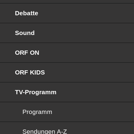
Debatte
Sound
ORF ON
ORF KIDS
TV-Programm
Programm
Sendungen von A bis Z
Sendungen A-Z