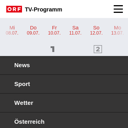
Navig
TV-Programm
TV-Programm ORF SPORT+
Mi
Do
Fr
Sa
So
Mo
08.07.
09.07.
10.07.
11.07.
12.07.
13.07.
ORF 1 Programm
ORF 2 Programm
OR
News
Sport
Wetter
Österreich