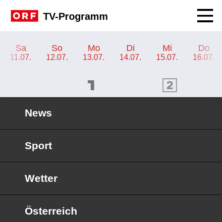
Navig
TV-Programm
TV-Programm ORF SPORT+
Sa
So
Mo
Di
Mi
Do
11.07.
12.07.
13.07.
14.07.
15.07.
16.07.
ORF 1 Programm
ORF 2 Programm
OR
News
Sport
Wetter
Österreich