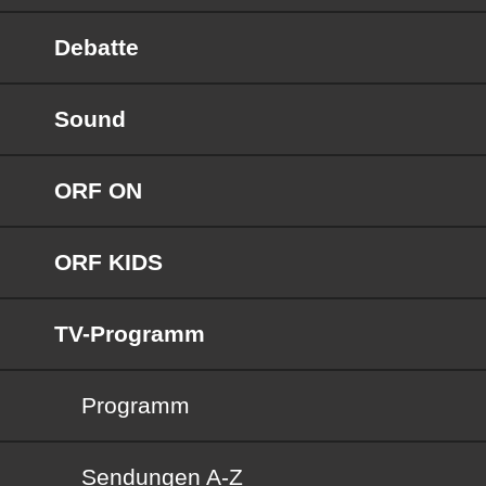
Debatte
Sound
ORF ON
ORF KIDS
TV-Programm
Programm
Sendungen von A bis Z
Sendungen A-Z