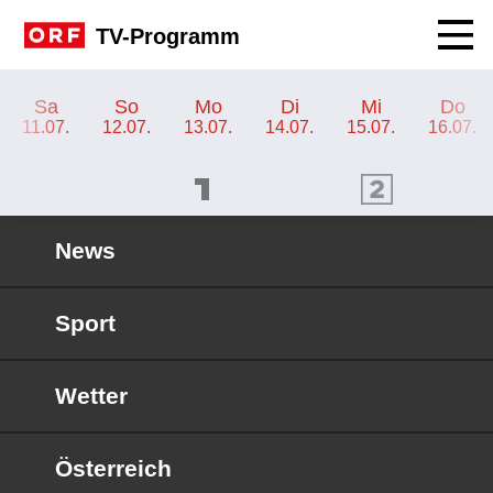
Navig
TV-Programm
TV-Programm ORF SPORT+
Sa
So
Mo
Di
Mi
Do
11.07.
12.07.
13.07.
14.07.
15.07.
16.07.
ORF 1 Programm
ORF 2 Programm
OR
News
Sport
Wetter
Österreich