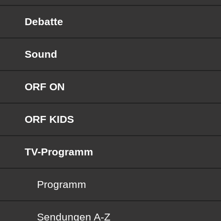
Debatte
Sound
ORF ON
ORF KIDS
TV-Programm
Programm
Sendungen von A bis Z
Sendungen A-Z