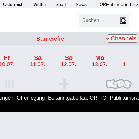
Österreich
Wetter
Sport
News
ORF.at im Überblick
Suchen
bis Z
Barrierefrei
Channels
Barrierefrei
Fr
Sa
So
Mo
Di
10.07.
11.07.
12.07.
13.07.
14.07.
I Programm
ORF SPORT+ Programm
ORF KIDS Program
lungen
Offenlegung
Bekanntgabe laut ORF-G
Publikumsra