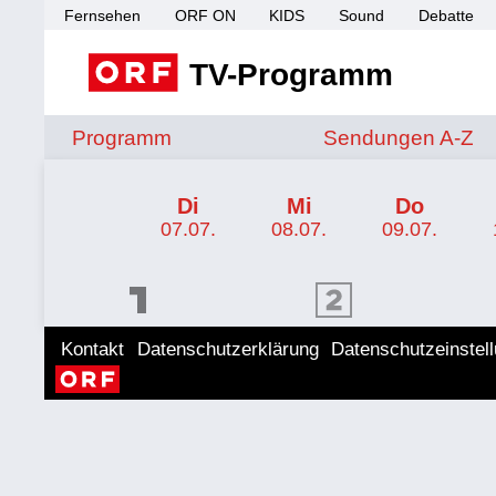
Fernsehen
ORF ON
KIDS
Sound
Debatte
TV-Programm
Sendungen von A 
Programm
Sendungen A-Z
TV-Programm ORF SPORT+
Di
Mi
Do
07.07.
08.07.
09.07.
ORF 1 Programm
ORF 2 Programm
ORF II
Kontakt
Datenschutzerklärung
Datenschutzeinstel