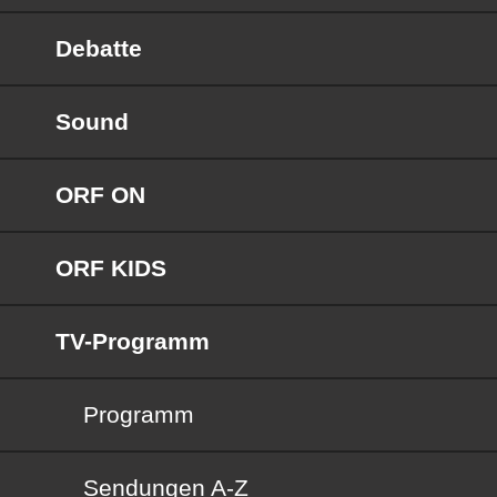
Debatte
Sound
ORF ON
ORF KIDS
TV-Programm
Programm
Sendungen von A bis Z
Sendungen A-Z