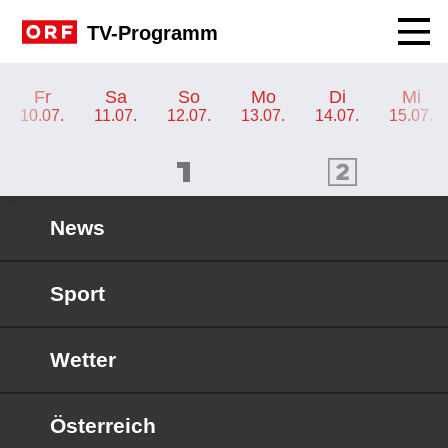
Navig
TV-Programm
TV-Programm ORF SPORT+
Fr
Sa
So
Mo
Di
Mi
10.07.
11.07.
12.07.
13.07.
14.07.
15.07.
ORF 1 Programm
ORF 2 Programm
OR
News
Sport
Wetter
Österreich