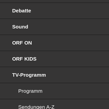
Debatte
Sound
ORF ON
ORF KIDS
TV-Programm
Programm
Sendungen von A bis Z
Sendungen A-Z