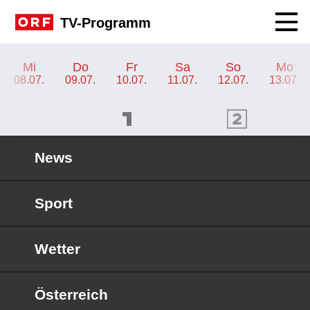
Navig
TV-Programm
TV-Programm ORF SPORT+
Mi
Do
Fr
Sa
So
Mo
08.07.
09.07.
10.07.
11.07.
12.07.
13.07.
ORF 1 Programm
ORF 2 Programm
OR
News
Sport
Wetter
Österreich