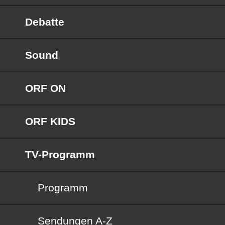
Debatte
Sound
ORF ON
ORF KIDS
TV-Programm
Programm
Sendungen von A bis Z
Sendungen A-Z