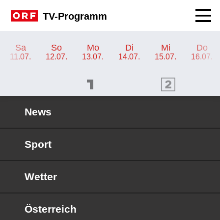
Navig
TV-Programm
TV-Programm ORF SPORT+
Sa
So
Mo
Di
Mi
Do
11.07.
12.07.
13.07.
14.07.
15.07.
16.07.
ORF 1 Programm
ORF 2 Programm
OR
News
Sport
Wetter
Österreich