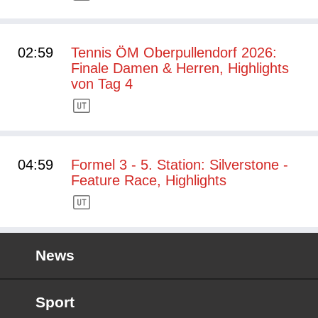
02:59
Tennis ÖM Oberpullendorf 2026:
Finale Damen & Herren, Highlights
von Tag 4
04:59
Formel 3 - 5. Station: Silverstone -
Feature Race, Highlights
News
Sport