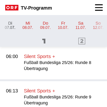
Navig
TV-Programm
TV-Programm ORF SPORT+
Di
Mi
Do
Fr
Sa
So
07.07.
08.07.
09.07.
10.07.
11.07.
12.07.
ORF 1 Programm
ORF 2 Programm
OR
06:00
Silent Sports +
Fußball Bundesliga 25/26: Runde 8
Übertragung
06:13
Silent Sports +
Fußball Bundesliga 25/26: Runde 9
Übertragung