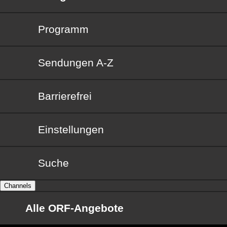
Programm
Sendungen von A bis Z
Sendungen A-Z
Barrierefrei
Barrierefrei
Einstellungen
Suche
Channels
Alle ORF-Angebote