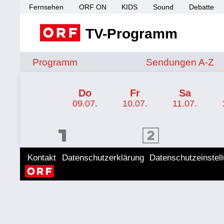
Fernsehen
ORF ON
KIDS
Sound
Debatte
TV-Programm
Sendungen von A 
Programm
Sendungen A-Z
TV-Programm ORF SPORT+
Do
Fr
Sa
09.07.
10.07.
11.07.
ORF 1 Programm
ORF 2 Programm
ORF II
Kontakt
Datenschutzerklärung
Datenschutzeinstel