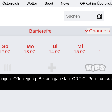
Österreich
Wetter
Sport
News
ORF.at im Überblick
Suchen
bis Z
Barrierefrei
Channels
Barrierefrei
So
Mo
Di
Mi
Do
12.07.
13.07.
14.07.
15.07.
16.07.
I Programm
ORF SPORT+ Programm
ORF KIDS Program
lungen
Offenlegung
Bekanntgabe laut ORF-G
Publikumsra