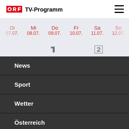
Navig
TV-Programm
TV-Programm ORF SPORT+
Di
Mi
Do
Fr
Sa
So
07.07.
08.07.
09.07.
10.07.
11.07.
12.07.
ORF 1 Programm
ORF 2 Programm
OR
News
Sport
Wetter
Österreich