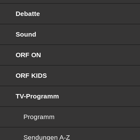
Debatte
Sound
ORF ON
ORF KIDS
TV-Programm
Programm
Sendungen von A bis Z
Sendungen A-Z