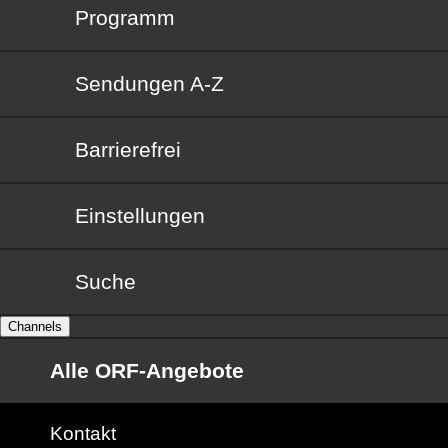
Programm
Sendungen von A bis Z
Sendungen A-Z
Barrierefrei
Barrierefrei
Einstellungen
Suche
Channels
Alle ORF-Angebote
Kontakt